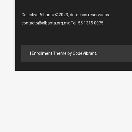
Colectivo Albanta ©2023, derechos reservados.
contacto@albanta.org.mx Tel. 55 1315 0075
|
Enrollment Theme by
CodeVibrant
.