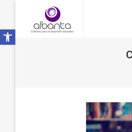
Open toolbar
C