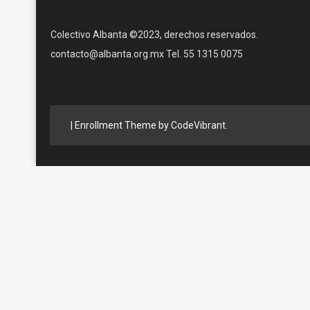
Colectivo Albanta ©2023, derechos reservados.
contacto@albanta.org.mx Tel. 55 1315 0075
|
Enrollment Theme by
CodeVibrant
.